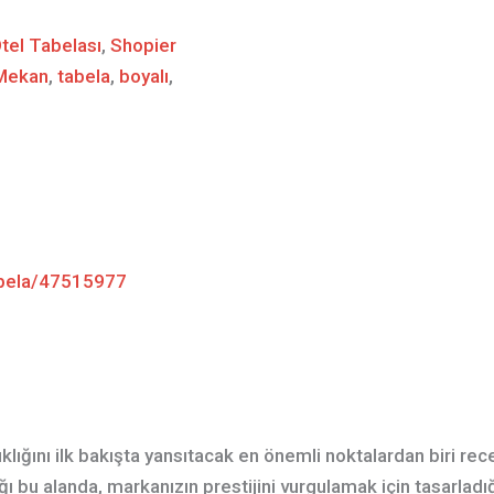
tel Tabelası
,
Shopier
 Mekan
,
tabela
,
boyalı
,
abela/47515977
klığını ilk bakışta yansıtacak en önemli noktalardan biri rece
dığı bu alanda, markanızın prestijini vurgulamak için tasarlad