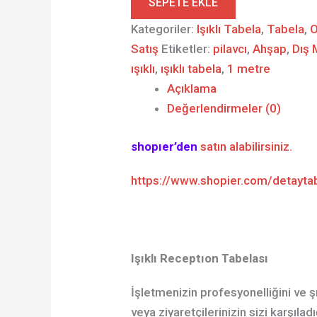
SEPETE EKLE
Kategoriler:
Işıklı Tabela
,
Tabela
,
O
Satış
Etiketler:
pilavcı
,
Ahşap
,
Dış
ışıklı
,
ışıklı tabela
,
1 metre
Açıklama
Değerlendirmeler (0)
shopıer’den
satın alabilirsiniz.
https://www.shopier.com/detayt
Işık
lı Receptıon Tabelası
İşletmenizin profesyonelliğini ve şı
veya ziyaretçilerinizin sizi karşıla