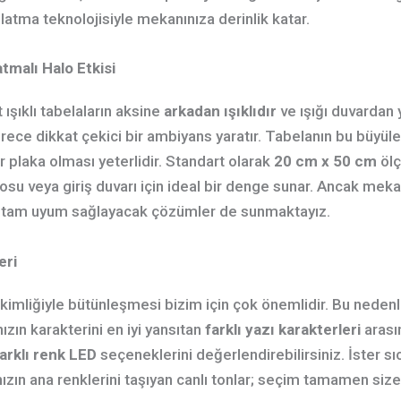
latma teknolojisiyle mekanınıza derinlik katar.
tmalı Halo Etkisi
ışıklı tabelaların aksine
arkadan ışıklıdır
ve ışığı duvardan y
ce dikkat çekici bir ambiyans yaratır. Tabelanın bu büyüle
r plaka olması yeterlidir. Standart olarak
20 cm x 50 cm
ölç
kosu veya giriş duvarı için ideal bir denge sunar. Ancak me
a tam uyum sağlayacak çözümler de sunmaktayız.
eri
kimliğiyle bütünleşmesi bizim için çok önemlidir. Bu neden
ızın karakterini en iyi yansıtan
farklı yazı karakterleri
arası
farklı renk LED
seçeneklerini değerlendirebilirsiniz. İster sıc
zın ana renklerini taşıyan canlı tonlar; seçim tamamen size 