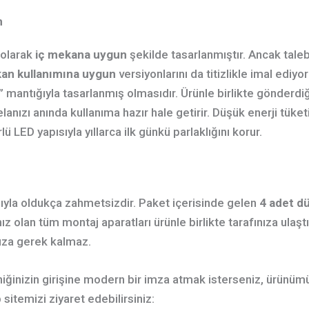
m
 olarak
iç mekana uygun
şekilde tasarlanmıştır. Ancak tale
an kullanımına uygun
versiyonlarını da titizlikle imal ediy
ır” mantığıyla tasarlanmış olmasıdır. Ürünle birlikte gönderd
elanızı anında kullanıma hazır hale getirir. Düşük enerji tük
ü LED yapısıyla yıllarca ilk günkü parlaklığını korur.
ısıyla oldukça zahmetsizdir. Paket içerisinde gelen
4 adet dü
ınız olan tüm montaj aparatları ürünle birlikte tarafınıza ulaş
ıza gerek kalmaz.
kliniğinizin girişine modern bir imza atmak isterseniz, ürün
itemizi ziyaret edebilirsiniz: