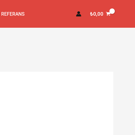
₺
0,00
REFERANS