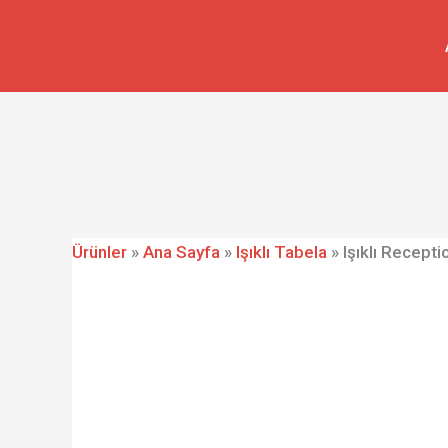
İçeriğe
Işıklı
atla
Reception
Tabelası
adet
Ürünler
»
Ana Sayfa
»
Işıklı Tabela
»
Işıklı Recepti