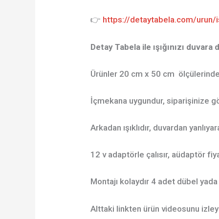
👉
https://detaytabela.com/urun/is
Detay Tabela ile ışığınızı duvara 
Ürünler 20 cm x 50 cm ölçülerinde
İçmekana uygundur, siparişinize gör
Arkadan ışıklıdır, duvardan yanlıya
12 v adaptörle çalısır, aüdaptör fiya
Montajı kolaydır 4 adet dübel yada 
Alttaki linkten ürün videosunu izleye