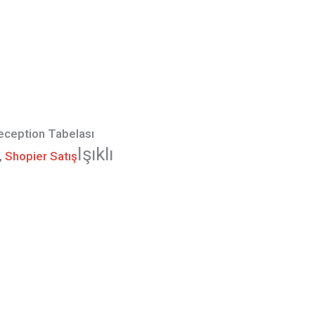
Reception Tabelası
Işıklı
,
Shopier Satış