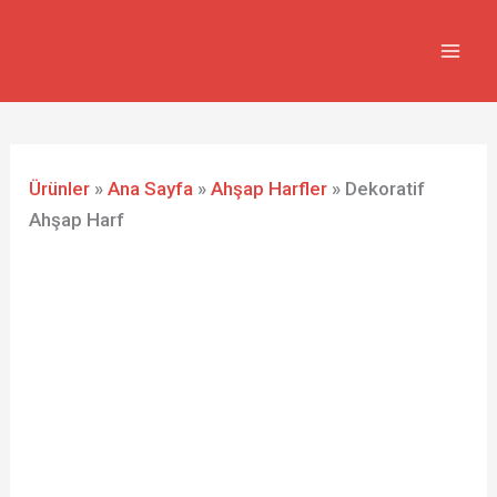
İçeriğe
atla
Ürünler
»
Ana Sayfa
»
Ahşap Harfler
»
Dekoratif
Ahşap Harf
Dekoratif
Ahşap
Harf
adet