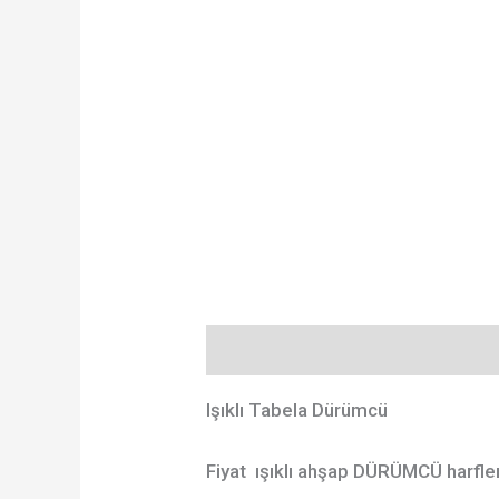
Açıklama
Ek bilgi
Değerlendir
Işıklı Tabela Dürümcü
Fiyat ışıklı ahşap DÜRÜMCÜ harflerid