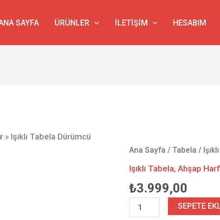
ANA SAYFA
ÜRÜNLER
İLETIŞIM
HESABIM
r
»
Işıklı Tabela Dürümcü
Işıklı
Ana Sayfa
/
Tabela
/ Işık
Tabela
Işıklı Tabela
,
Ahşap Harf
Dürümcü
₺
3.999,00
adet
SEPETE EK