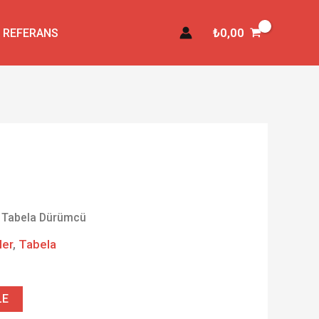
₺
0,00
REFERANS
lı Tabela Dürümcü
ler
,
Tabela
LE