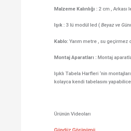
Malzeme Kalınlığı :
2 cm , Arkası le
Işık :
3 lü modül led (
Beyaz ve Günı
Kablo:
Yarım metre , su geçirmez 
Montaj Aparatları :
Montaj aparatlar
Işıklı Tabela Harfleri ‘nin montajlar
kolayca kendi tabelasını yapabilice
Ürünün Videoları
Gündüz Görünümü