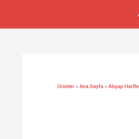
İçeriğe
atla
Ürünler
»
Ana Sayfa
»
Ahşap Harfle