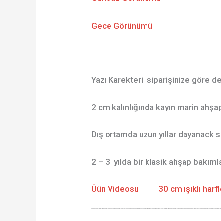
Gece Görünümü
Yazı Karekteri siparişinize göre değ
2 cm kalınlığında kayın marin ahşap
Dış ortamda uzun yıllar dayanack s
2 – 3 yılda bir klasik ahşap bakımlar
Üün Videosu
30 cm ışıklı harfl
Piyasada bilinen ünlü markalarının ürünlerini kullanıyoruz. 10 a yakın renk seçeneğibulunmaktadır.Ürünün boyasız bulunduğu konuma göre 2 ile 3 yıl boya ömrü vardır. Aldığı güneş ve yağumra göre süre azalıp çoğalabilir.
Ürünlerin ahşap boya bakımı kolaydın. Boyasında eskime göründüğünde kabuk olarak düşmez, çatlama, kalkmaz. Rengi hoşunuza gitmeyecek duruma geldiğind