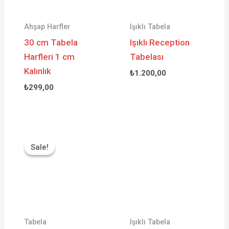
Ahşap Harfler
Işıklı Tabela
30 cm Tabela
Işıklı Reception
Harfleri 1 cm
Tabelası
Kalınlık
₺
1.200,00
₺
299,00
Orijinal
Şu
fiyat:
andaki
Sale!
Sale!
₺499,00.
fiyat:
₺399,00.
Tabela
Işıklı Tabela