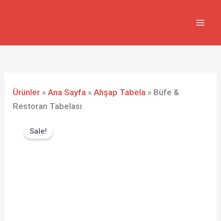
İçeriğe
atla
Ürünler
»
Ana Sayfa
»
Ahşap Tabela
»
Büfe &
Restoran Tabelası
Orijinal
Şu
Büfe
fiyat:
andaki
Sale!
&
₺499,00.
fiyat:
Restoran
₺399,00.
Tabelası
adet