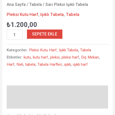
Ana Sayfa
/
Tabela
/ Sarı Pleksi Işıklı Tabela
Pleksi Kutu Harf
,
Işıklı Tabela
,
Tabela
₺
1.200,00
SEPETE EKLE
Kategoriler:
Pleksi Kutu Harf
,
Işıklı Tabela
,
Tabela
Etiketler:
kutu
,
kutu harf
,
pleksi
,
pleksi harf
,
Dış Mekan
,
Harf
,
fileli
,
tabela
,
Tabela Harfleri
,
ışıklı
,
ışıklı harf
Açıklama
Ek bilgi