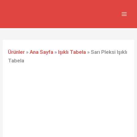
İçeriğe
atla
Ürünler
»
Ana Sayfa
»
Işıklı Tabela
»
Sarı Pleksi Işıklı
Tabela
Sarı
Pleksi
Işıklı
Tabela
adet