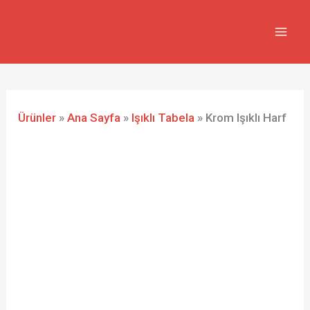
İçeriğe
atla
Ürünler
»
Ana Sayfa
»
Işıklı Tabela
»
Krom Işıklı Harf
Krom
Işıklı
Harf
adet