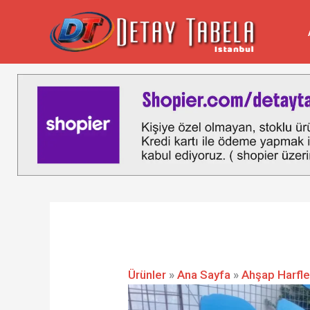
İçeriğe
atla
Ürünler
»
Ana Sayfa
»
Ahşap Harfle