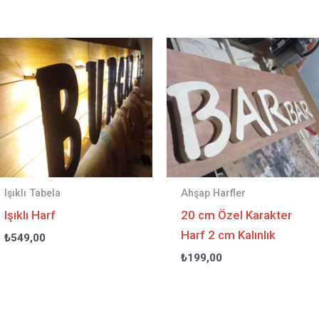
Işıklı Tabela
Ahşap Harfler
Işıklı Harf
20 cm Özel Karakter
Harf 2 cm Kalınlık
₺
549,00
₺
199,00