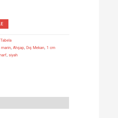
LE
,
Tabela
,
marin
,
Ahşap
,
Dış Mekan
,
1 cm
harf
,
siyah