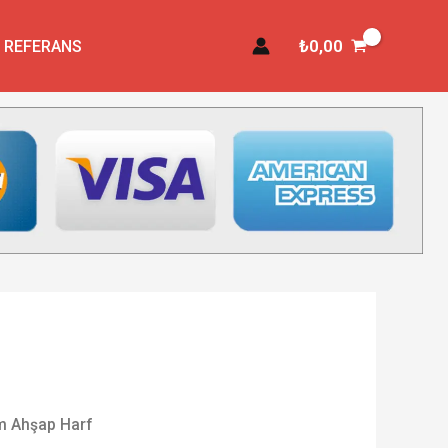
₺
0,00
REFERANS
m Ahşap Harf