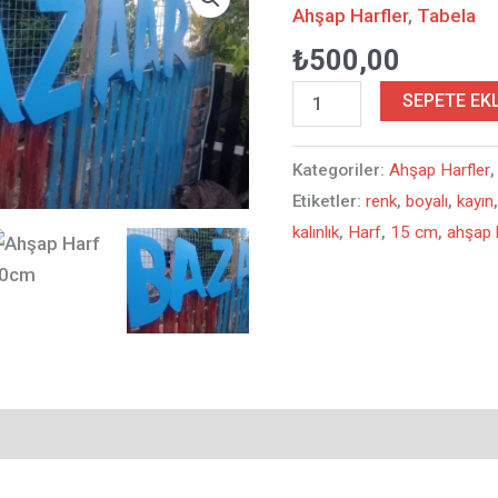
Ahşap
Ahşap Harfler
,
Tabela
Harf
₺
500,00
adet
SEPETE EK
Kategoriler:
Ahşap Harfler
Etiketler:
renk
,
boyalı
,
kayın
kalınlık
,
Harf
,
15 cm
,
ahşap 