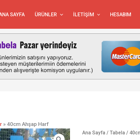
ANA SAYFA
ÜRÜNLER
İLETIŞIM
HESABIM
r
»
40cm Ahşap Harf
40cm
Ana Sayfa
/
Tabela
/ 40c