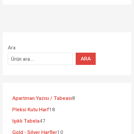
Ara
ARA
Apartman Yazısı / Tabeası
8
Pleksi Kutu Harf
18
Işıklı Tabela
47
Gold - Silver Harfler
10