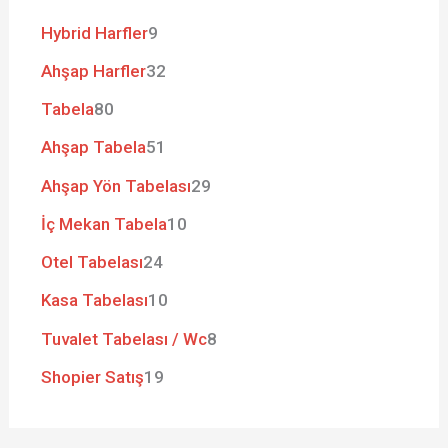
Hybrid Harfler
9
Ahşap Harfler
32
Tabela
80
Ahşap Tabela
51
Ahşap Yön Tabelası
29
İç Mekan Tabela
10
Otel Tabelası
24
Kasa Tabelası
10
Tuvalet Tabelası / Wc
8
Shopier Satış
19