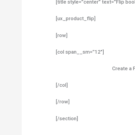
[title style=”center” text=”Flip bo
[ux_product_flip]
[row]
[col span__sm=”12″]
Create a 
[/col]
[/row]
[/section]