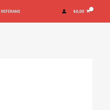
₺
0,00
REFERANS