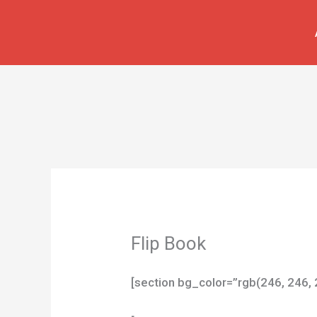
İçeriğe
atla
Flip Book
[section bg_color=”rgb(246, 246, 